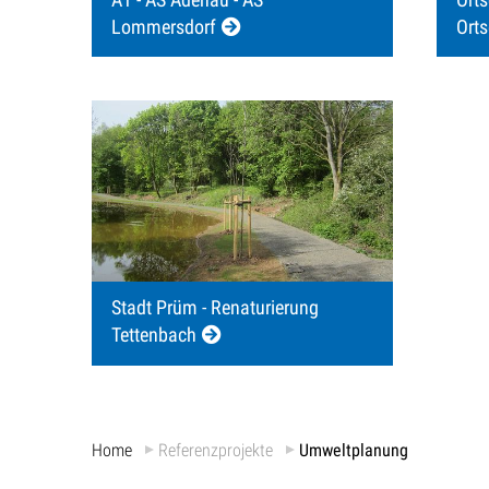
Lommersdorf
Ort
Stadt Prüm - Renaturierung
Tettenbach
Home
Referenzprojekte
Umweltplanung