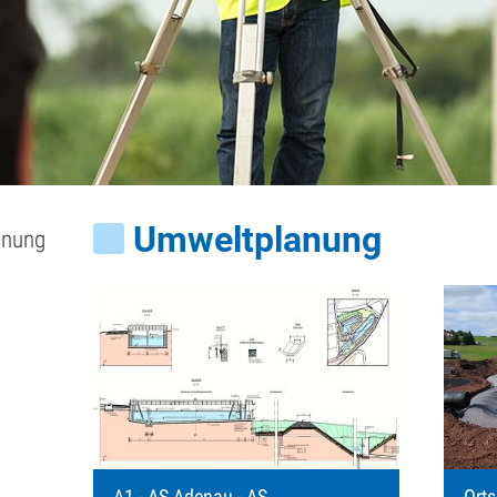
Umweltplanung
anung
A1 - AS Adenau - AS
Ort