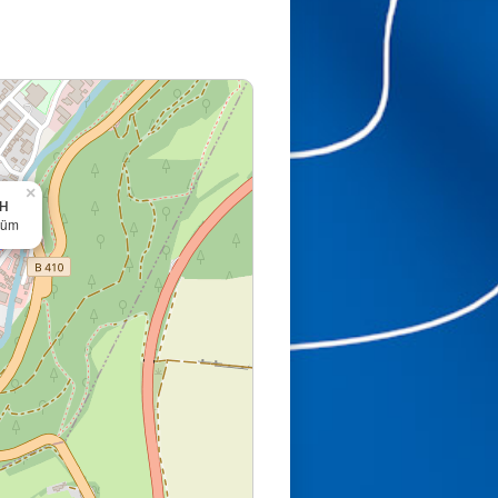
×
bH
rüm